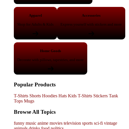
Apparel
Accessories
Shop for Adults & Kids
Express yourself with stickers and more
Home Goods
Decorate with pillows, tapestries, and more
Popular Products
T-Shirts
Shorts
Hoodies
Hats
Kids T-Shirts
Stickers
Tank
Tops
Mugs
Browse All Topics
funny
music
anime
movies
television
sports
sci-fi
vintage
animals
drinks
food
politics