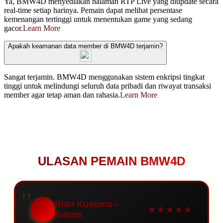
Ya, BMW4D menyediakan halaman RTP Live yang diupdate secara
real-time setiap harinya. Pemain dapat melihat persentase
kemenangan tertinggi untuk menentukan game yang sedang
gacor.
Learn More
Apakah keamanan data member di BMW4D terjamin?
Sangat terjamin. BMW4D menggunakan sistem enkripsi tingkat
tinggi untuk melindungi seluruh data pribadi dan riwayat transaksi
member agar tetap aman dan rahasia.
Learn More
ULASAN PEMAIN BMW4D
"
Rian Kusuma –
★★★★★
Batam