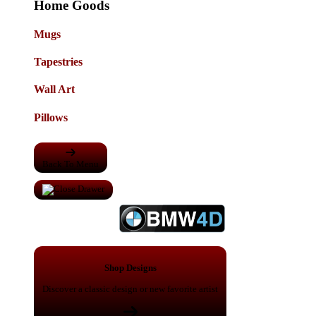
Home Goods
Mugs
Tapestries
Wall Art
Pillows
Back To Menu
Shop Designs
Discover a classic design or new favorite artist