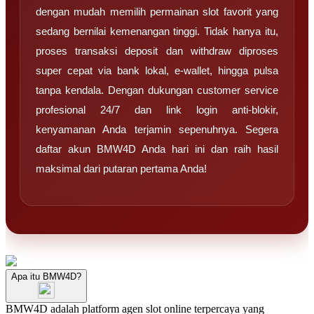
dengan mudah memilih permainan slot favorit yang
sedang bernilai kemenangan tinggi. Tidak hanya itu,
proses transaksi deposit dan withdraw diproses
super cepat via bank lokal, e-wallet, hingga pulsa
tanpa kendala. Dengan dukungan customer service
profesional 24/7 dan link login anti-blokir,
kenyamanan Anda terjamin sepenuhnya. Segera
daftar akun BMW4D Anda hari ini dan raih hasil
maksimal dari putaran pertama Anda!
Apa itu BMW4D?
BMW4D adalah platform agen slot online terpercaya yang