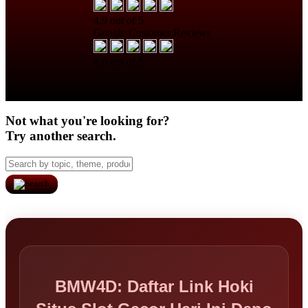
4.9 out of 5
Google Customer Reviews
4.6 out of 5
Not what you're looking for?
Try another search.
BMW4D: Daftar Link Hoki