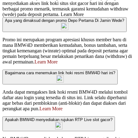
menyediakan akses link hoki situs slot gacor hari ini dengan
berbagai promo menarik, termasuk garansi kemudahan withdraw
(wede) pada deposit pertama.
Learn More
Apa yang dimaksud dengan promo Depo Pertama Di Jamin Wede?
Promo ini merupakan program apresiasi khusus member baru di
mana BMW4D memberikan kemudahan, bonus tambahan, serta
tingkat kemenangan (winrate) optimal pada deposit pertama agar
pemain berpeluang besar melakukan penarikan dana (withdraw) di
awal permainan.
Learn More
Bagaimana cara menemukan link hoki resmi BMW4D hari ini?
Anda dapat mengakses link hoki resmi BMW4D melalui tombol
daftar atau login yang tersedia di situs ini. Link selalu diperbarui
agar bebas dari pemblokiran (anti-blokir) dan dapat diakses dari
perangkat apa pun.
Learn More
Apakah BMW4D menyediakan rujukan RTP Live slot gacor?