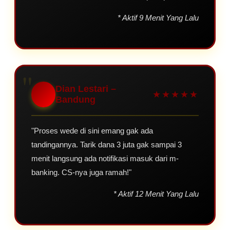
* Aktif 9 Menit Yang Lalu
"
Dian Lestari –
★★★★★
Bandung
"Proses wede di sini emang gak ada
tandingannya. Tarik dana 3 juta gak sampai 3
menit langsung ada notifikasi masuk dari m-
banking. CS-nya juga ramah!"
* Aktif 12 Menit Yang Lalu