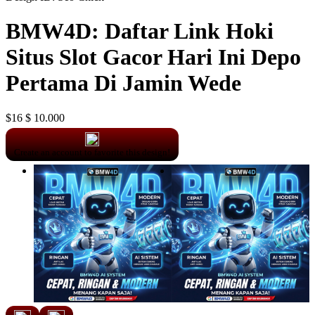
BMW4D: Daftar Link Hoki
Situs Slot Gacor Hari Ini Depo
Pertama Di Jamin Wede
$16
$ 10.000
Create an account to favorite this design!