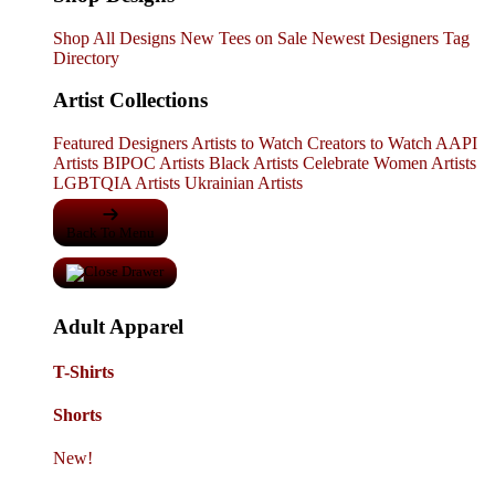
Shop All Designs
New Tees on Sale
Newest Designers
Tag
Directory
Artist Collections
Featured Designers
Artists to Watch
Creators to Watch
AAPI
Artists
BIPOC Artists
Black Artists
Celebrate Women Artists
LGBTQIA Artists
Ukrainian Artists
Back To Menu
Adult Apparel
T-Shirts
Shorts
New!