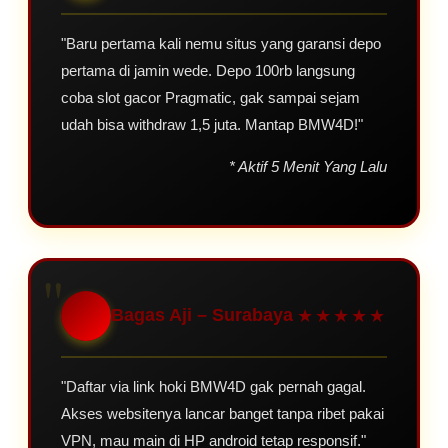
"Baru pertama kali nemu situs yang garansi depo
pertama di jamin wede. Depo 100rb langsung
coba slot gacor Pragmatic, gak sampai sejam
udah bisa withdraw 1,5 juta. Mantap BMW4D!"
* Aktif 5 Menit Yang Lalu
"
Bagas Aji – Surabaya
★★★★★
"Daftar via link hoki BMW4D gak pernah gagal.
Akses websitenya lancar banget tanpa ribet pakai
VPN, mau main di HP android tetap responsif."