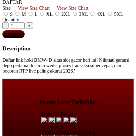
DAFTAR
Size
View Size Chart
View Size Chart
S
M
L
XL
2XL
3XL
4XL
5XL
Quantity
-
+
BMW4D
Description
Daftar link hoki BMW4D situs slot gacor hari ini! Nikmati garansi
depo pertama di jamin wede, proses transaksi super cepat, dan
bocoran RTP live paling akurat 2026.'
People Love TeePublic!
Trustpilot Rating
4.9 out of 5
Zendesk Satisfaction Rating