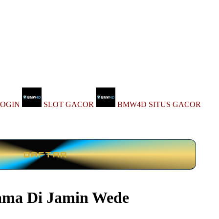
LOGIN
SLOT GACOR
BMW4D SITUS GACOR
DAFTAR
tama Di Jamin Wede