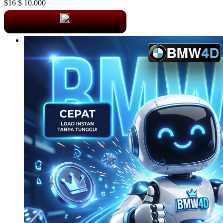
$16
$ 10.000
Create an account to favorite this design!