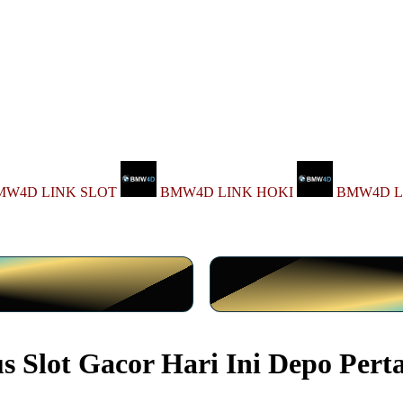
MW4D LINK SLOT
BMW4D LINK HOKI
BMW4D 
 Slot Gacor Hari Ini Depo Per