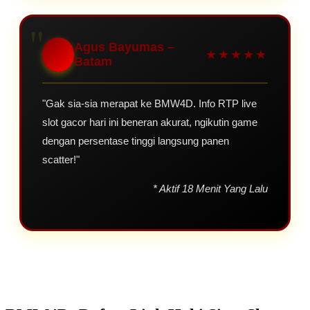
"
Agus Bayumas –
★★★★★
Batam
"Gak sia-sia merapat ke BMW4D. Info RTP live
slot gacor hari ini beneran akurat, ngikutin game
dengan persentase tinggi langsung panen
scatter!"
* Aktif 18 Menit Yang Lalu