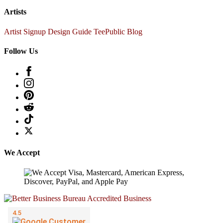
Artists
Artist Signup
Design Guide
TeePublic Blog
Follow Us
We Accept