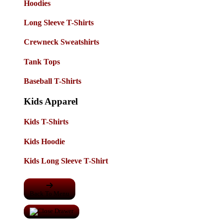
Hoodies
Long Sleeve T-Shirts
Crewneck Sweatshirts
Tank Tops
Baseball T-Shirts
Kids Apparel
Kids T-Shirts
Kids Hoodie
Kids Long Sleeve T-Shirt
Back To Menu