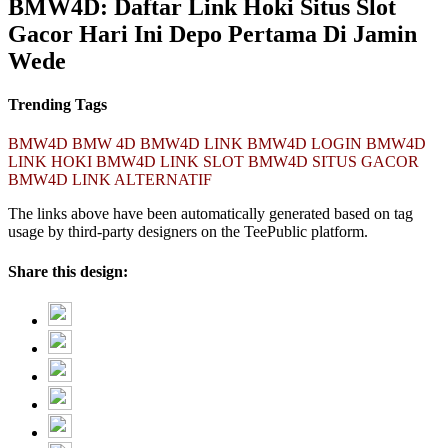
BMW4D: Daftar Link Hoki Situs Slot
Gacor Hari Ini Depo Pertama Di Jamin
Wede
Trending Tags
BMW4D
BMW 4D
BMW4D LINK
BMW4D LOGIN
BMW4D
LINK HOKI
BMW4D LINK SLOT
BMW4D SITUS GACOR
BMW4D LINK ALTERNATIF
The links above have been automatically generated based on tag
usage by third-party designers on the TeePublic platform.
Share this design: