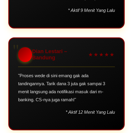
* Aktif 9 Menit Yang Lalu
"
Dian Lestari –
★★★★★
Bandung
"Proses wede di sini emang gak ada
tandingannya. Tarik dana 3 juta gak sampai 3
menit langsung ada notifikasi masuk dari m-
banking. CS-nya juga ramah!"
* Aktif 12 Menit Yang Lalu