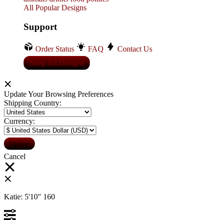
All Popular Designs
Support
Order Status
FAQ
Contact Us
Shop All Designs
Update Your Browsing Preferences
Shipping Country:
Currency:
Cancel
Katie:
5'10"
160